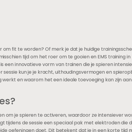
r om fit te worden? Of merk je dat je huidige trainingssch
 misschien tijd om het roer om te gooien en EMS training in
is een innovatieve vorm van trainen die je spieren intensie
er sessie kun je je kracht, uithoudingsvermogen en spier
ing werkt en waarom het een ideale toevoeging kan zijn aan
ies?
en om je spieren te activeren, waardoor ze intensiever w
gt tijdens de sessie een speciaal pak met elektroden die 
eleide oefeningen doet. Dit betekent dat je in een korte tijd