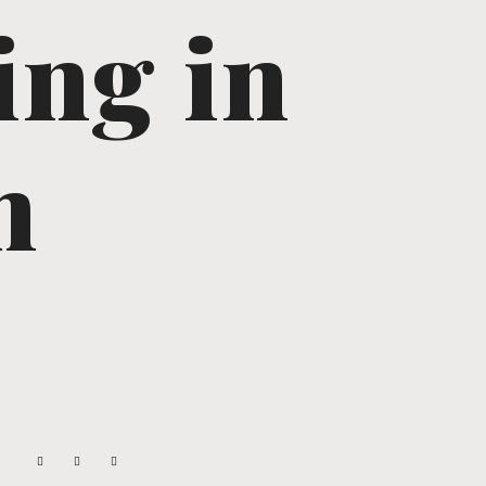
ing in
m