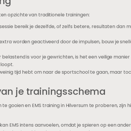
ing
ten opzichte van traditionele trainingen:
sessie bereik je dezelfde, of zelfs betere, resultaten dan 
n extra worden geactiveerd door de impulsen, bouw je snell
belastend is voor je gewrichten, is het een veilige manie
ploopt.
e weinig tijd hebt om naar de sportschool te gaan, maar toch
van je trainingsschema
m te gooien en EMS training in Hilversum te proberen, zijn 
in kan EMS intens aanvoelen, omdat je spieren op een ande