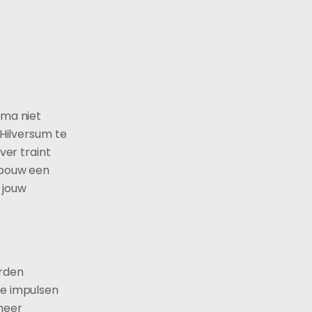
ema niet
 Hilversum te
ver traint
opbouw een
 jouw
orden
de impulsen
 meer