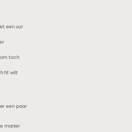
met een uur
er
r om toch
 fit wilt
hier een paar
re manier