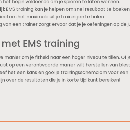
in het begin voldoende om je spieren te laten wennen.
jl
: EMS training kan je helpen om snel resultaat te boeke
eel om het maximale uit je trainingen te halen.
g van een trainer zorgt ervoor dat je je oefeningen op de j
.
t met EMS training
e manier om je fitheid naar een hoger niveau te tillen. Of je
f juist op een verantwoorde manier wilt herstellen van bles
eef het een kans en gooi je trainingsschema om voor een f
n over de resultaten die je in korte tijd kunt bereiken!