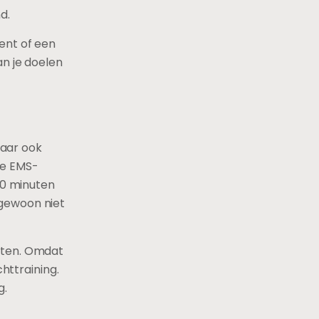
d.
ent of een
an je doelen
maar ook
ne EMS-
20 minuten
 gewoon niet
hten. Omdat
httraining.
g.