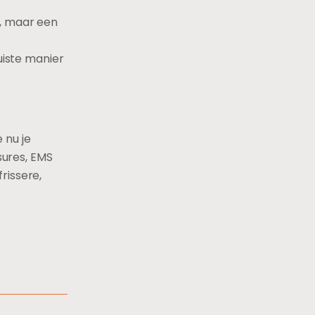
n, maar een
uiste manier
 nu je
sures, EMS
rissere,