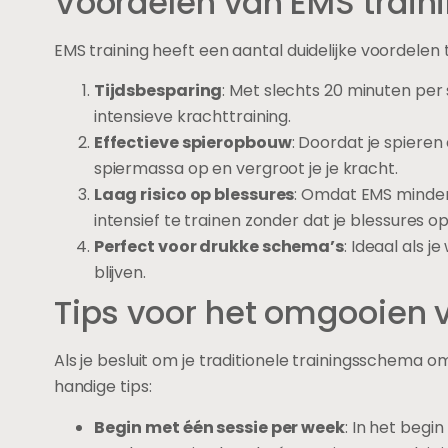
Voordelen van EMS train
EMS training heeft een aantal duidelijke voordelen 
Tijdsbesparing
: Met slechts 20 minuten per 
intensieve krachttraining.
Effectieve spieropbouw
: Doordat je spiere
spiermassa op en vergroot je je kracht.
Laag risico op blessures
: Omdat EMS minder 
intensief te trainen zonder dat je blessures o
Perfect voor drukke schema’s
: Ideaal als j
blijven.
Tips voor het omgooien 
Als je besluit om je traditionele trainingsschema o
handige tips:
Begin met één sessie per week
: In het beg