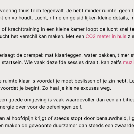
tvoering thuis toch tegenvalt. Je hebt minder ruimte, geen t
en volhoudt. Lucht, ritme en geluid lijken kleine details, 
en of krachttraining in een kleine kamer loopt de lucht snel 
lucht het verschil kan maken. Met een
CO2 meter in huis
zie
erlaagt de drempel: mat klaarleggen, water pakken, timer 
n startsein. Wie vaak dezelfde sessies draait, kan zelfs
muzi
e ruimte klaar is voordat je moet beslissen of je zin hebt. 
voordat je begint. Zo haal je kleine excuses weg.
in een goede omgeving is vaak waardevoller dan een ambitieus
ergie over voor de oefeningen zelf.
en al hoofdpijn krijgt of steeds stopt door benauwdheid, ligt
ssingen maken de gewoonte duurzamer dan steeds een zwaard