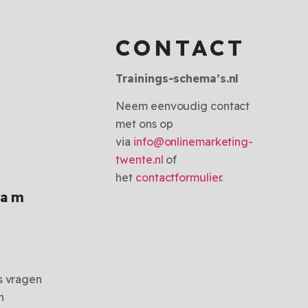
CONTACT
Trainings-schema’s.nl
Neem eenvoudig contact
met ons op
via
info@onlinemarketing-
twente.nl
of
het
contactformulier
.
aam
s vragen
n