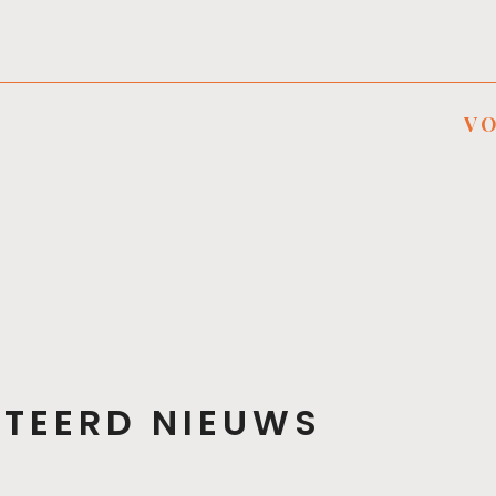
V
ATEERD NIEUWS