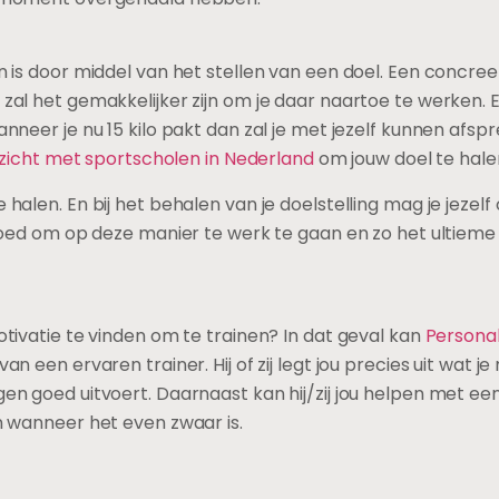
n is door middel van het stellen van een doel. Een concree
 zal het gemakkelijker zijn om je daar naartoe te werken. 
anneer je nu 15 kilo pakt dan zal je met jezelf kunnen afsp
zicht met sportscholen in Nederland
om jouw doel te hale
halen. En bij het behalen van je doelstelling mag je jezelf
t goed om op deze manier te werk te gaan en zo het ultieme
otivatie te vinden om te trainen? In dat geval kan
Personal
n een ervaren trainer. Hij of zij legt jou precies uit wat j
gen goed uitvoert. Daarnaast kan hij/zij jou helpen met ee
en wanneer het even zwaar is.