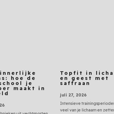
innerlijke
Topfit in lich
s: hoe de
en geest met
school je
saffraan
per maakt in
eld
juli 27, 2026
Intensieve trainingsperiode
026
veel van je lichaam en zette
chnieken uit vechtsporten