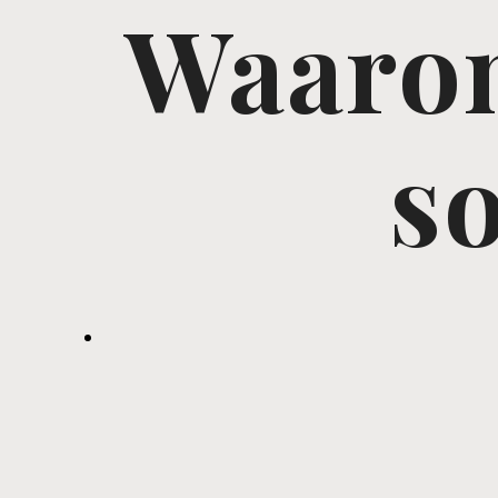
Waarom
so