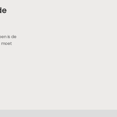
de
en is de
p moet