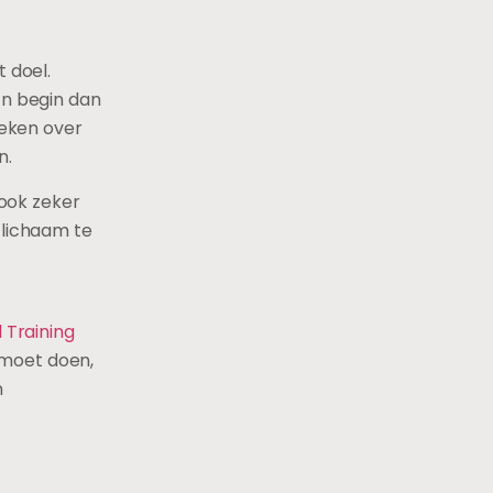
t doel.
En begin dan
reken over
n.
 ook zeker
 lichaam te
 Training
e moet doen,
n