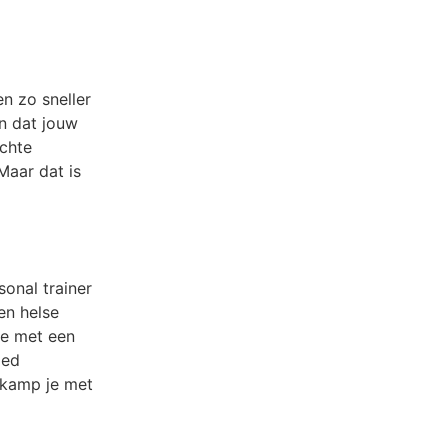
n zo sneller
en dat jouw
echte
Maar dat is
sonal trainer
en helse
je met een
oed
f kamp je met