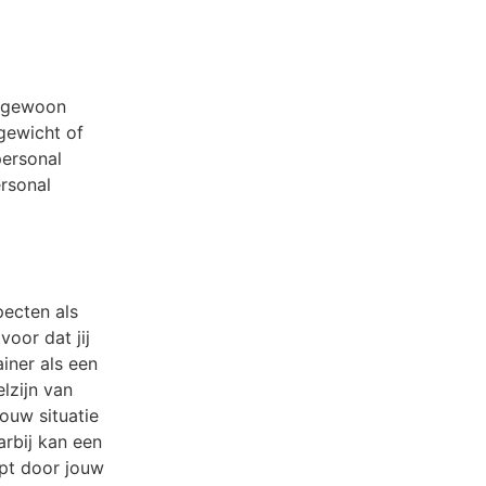
t gewoon
 gewicht of
personal
ersonal
pecten als
oor dat jij
iner als een
lzijn van
ouw situatie
arbij kan een
opt door jouw